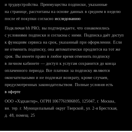
тратите много времени на поиск и вручную поднимаете
и трудоустройства. Преимущества подписки, указанные
резюме
на странице, рассчитаны на основе данных в среднем в неделю
после её покупки согласно
хотите сравнить себя с конкурентами и оценить шансы
исследованию
Подключая hh PRO, вы подтверждаете, что ознакомились
с условиями подписки и согласны с ними. Подписка даёт доступ
к функциям сервиса на срок, указанный при оформлении. Если
не отменить подписку, она автоматически продлится на тот же
срок. Вы имеете право в любое время отменить подписку
в личном кабинете — доступ к услугам сохранится до конца
оплаченного периода. Все платежи за подписку являются
окончательными и не подлежат возврату, кроме случаев,
предусмотренных законодательством. Полные условия есть
в оферте
ООО «Хэдхантер», ОГРН 1067761906805, 125047, г. Москва,
вн. тер. г. Муниципальный округ Тверской, ул. 2-я Брестская,
д. 48, помещ. 25